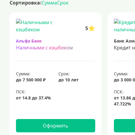
Сортировка:
Сумма
Срок
лучшие предложения по кредитам с минимальными ставками
к
кредиты безработным
кредит 100000 рублей
кредит на 30000
кредиты с минимальными ставками
подача заявки на кредит в
5
кредиты для самозанятых
кредит на ремонт
кредиты на 5 лет
срочный кредит
подбор кредита
Альфа Банк
Наличными с кэшбеком
Кредит 
Сумма:
Срок:
Сумма:
до 7 500 000 ₽
до 10 лет
до 3 000 0
Оформить