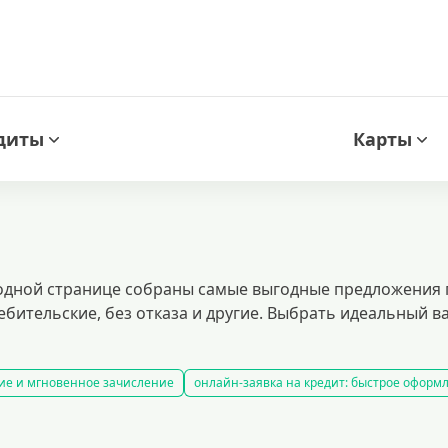
диты
Карты
одной странице собраны самые выгодные предложения п
ебительские, без отказа и другие. Выбрать идеальный в
ие и мгновенное зачисление
онлайн-заявка на кредит: быстрое оформ
. заявка онлайн за 5 минут, мгновенное одобрение и перевод средств. по
нспортного средства
кредитный калькулятор
рефинансирование кре