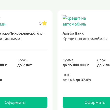
редиты при плохой кредитной истории
кредиты без подтверждения дох
0 рублей
заем на 2 миллиона рублей
кредит на 500000 рублей
кред
 несколько банков одновременно
образовательные кредиты
кредит н
5
кредит на 3 года
потребительские кредиты
кредит за 5 минут
к
Банк Азиатско-Тихоокеанского региона
Альфа Банк
наличными
Кредит на автомобиль
Срок:
Сумма:
Срок:
00 ₽
до 7 лет
до 15 000 000 ₽
до 7 л
Оформить
Оформить