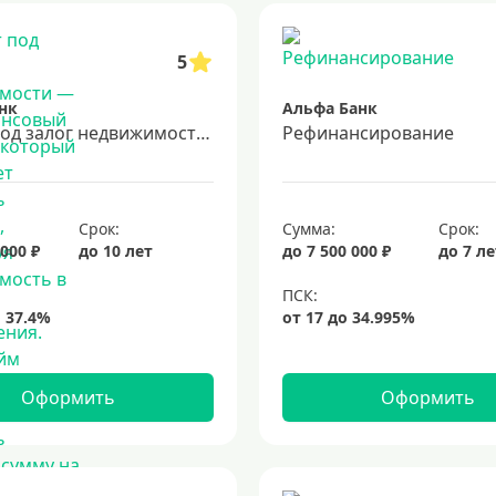
5
нк
Альфа Банк
Кредит под залог недвижимости — это финансовый продукт, который позволяет получить средства, используя недвижимость в качестве обеспечения. Такой займ предоставляет возможность получить крупную сумму на выгодных условиях, так как риски для банка снижены благодаря наличию залога. Подходит для решения различных финансовых задач, включая рефинансирование долгов, инвестиции в бизнес или крупные покупки.
Рефинансирование
Срок:
Сумма:
Срок:
 000 ₽
до 10 лет
до 7 500 000 ₽
до 7 л
Оформить
Оформить