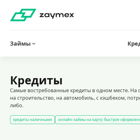
Займы
Кре
Кредиты
Самые востребованные кредиты в одном месте. На 
на строительство, на автомобиль, с кэшбеком, потр
либо.
кредиты наличными
онлайн-займы на карту: быстрое оформлен
кредиты на карту без отказа: быстрое решение финансовых проблем
займы под залог недвижимости
автокредитование под залог тра