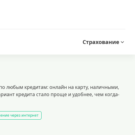
Страхование
о любым кредитам: онлайн на карту, наличными,
ариант кредита стало проще и удобнее, чем когда-
ление через интернет
дходит для срочных нужд, даже с плохой кредитной историей. минимум док
дитов