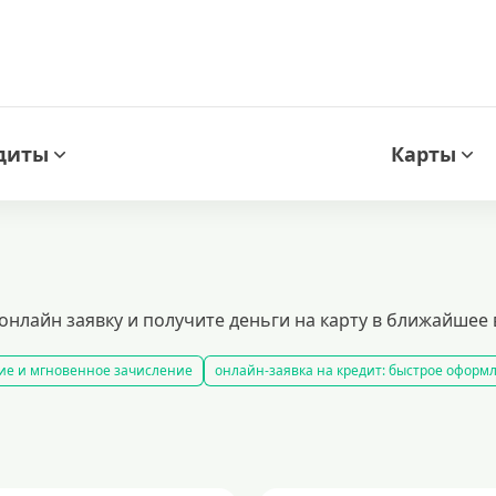
диты
Карты
онлайн заявку и получите деньги на карту в ближайшее 
ие и мгновенное зачисление
онлайн-заявка на кредит: быстрое оформ
. заявка онлайн за 5 минут, мгновенное одобрение и перевод средств. по
нспортного средства
кредитный калькулятор
рефинансирование кре
редиты при плохой кредитной истории
кредиты без подтверждения дох
0 рублей
заем на 2 миллиона рублей
кредит на 500000 рублей
кред