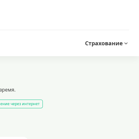
Страхование
время.
ление через интернет
дходит для срочных нужд, даже с плохой кредитной историей. минимум док
дитов
ода
кредиты пенсионерам
кредиты на 1000000 рублей
иты с 18 лет
кредит на 200000 рублей