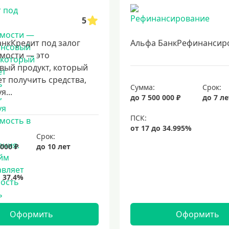
5
нкКредит под залог
Альфа БанкРефинансир
мости — это
вый продукт, который
т получить средства,
Сумма:
Срок:
я...
до 7 500 000 ₽
до 7 л
Срок:
 000 ₽
до 10 лет
Оформить
Оформить