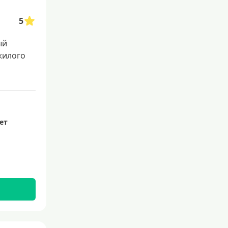
5
ый
жилого
лет