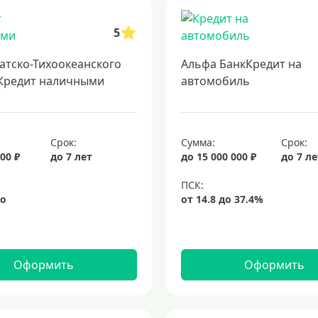
 несколько банков одновременно
образовательные кредиты
кредит н
5
кредит на 3 года
потребительские кредиты
кредит за 5 минут
к
атско-Тихоокеанского
Альфа БанкКредит на
Кредит наличными
автомобиль
Срок:
Сумма:
Срок:
00 ₽
до 7 лет
до 15 000 000 ₽
до 7 л
Оформить
Оформить