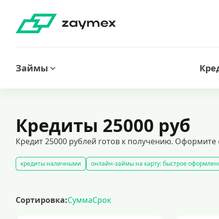
Займы
Кре
Кредиты 25000 руб
Кредит 25000 рублей готов к получению. Оформите 
кредиты наличными
онлайн-займы на карту: быстрое оформлен
кредиты на карту без отказа: быстрое решение финансовых проблем
займы под залог недвижимости
автокредитование под залог тра
Сортировка:
Сумма
Срок
лучшие предложения по кредитам с минимальными ставками
к
кредиты безработным
кредит 100000 рублей
кредит на 30000