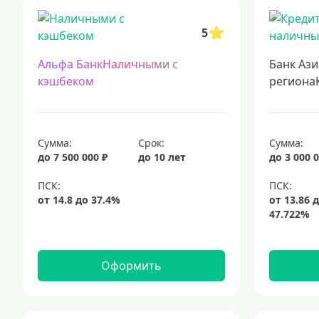
кредиты с минимальными ставками
подача заявки на кредит в
5
кредиты для самозанятых
кредит на ремонт
кредиты на 5 лет
срочный кредит
подбор кредита
Альфа БанкНаличными с
Банк Ази
кэшбеком
региона
Сумма:
Срок:
Сумма:
до 7 500 000 ₽
до 10 лет
до 3 000 0
Оформить