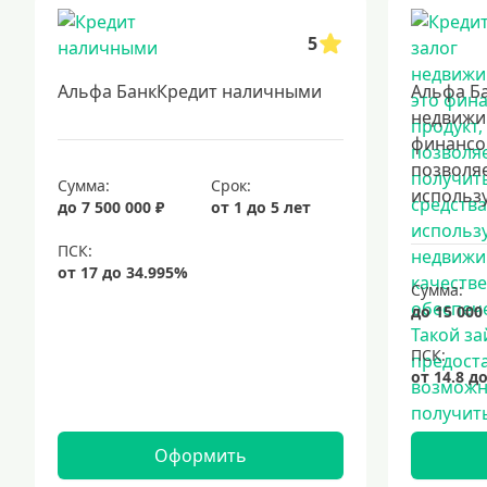
5
Альфа БанкКредит наличными
Альфа Ба
недвижи
финансо
позволяе
Сумма:
Срок:
использу
до 7 500 000 ₽
от 1 до 5 лет
Сумма:
до 15 000
Оформить