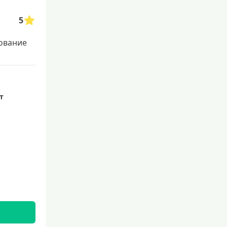
5
ование
ет