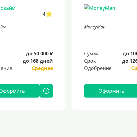
4
айм
MoneyMan
а
до 50 000 ₽
Сумма
до 10
до 168 дней
Срок
до 12
ение
Среднее
Одобрение
С
Оформить
Оформить