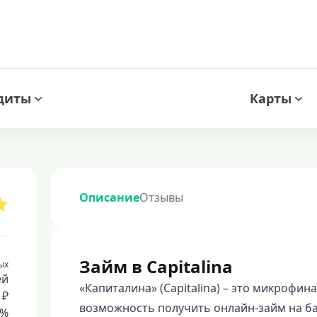
диты
Карты
Описание
Отзывы
Займ в Capitalina
ых
ей
«Капиталина» (Capitalina) – это микрофи
 ₽
возможность получить онлайн-займ на ба
8%