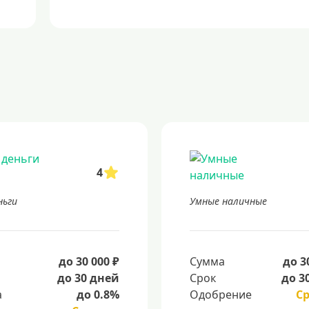
4
ньги
Умные наличные
а
до 30 000 ₽
Сумма
до 3
до 30 дней
Срок
до 3
а
до 0.8%
Одобрение
С