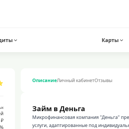
диты
Карты
Описание
Личный кабинет
Отзывы
Займ в Деньга
ых
ей
Микрофинансовая компания "Деньга" пр
 ₽
услуги, адаптированные под индивидуаль
8%