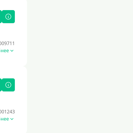
009711
бнее
001243
бнее