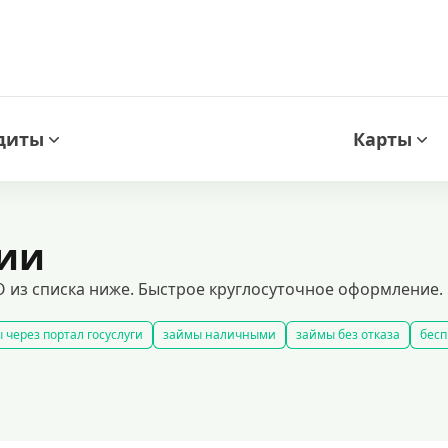
диты
Карты
ции
 из списка ниже. Быстрое круглосуточное оформление.
 через портал госуслуги
займы наличными
займы без отказа
бесп
займы
смс займ
все займы
займы ночью
займы без комиссии
добрать займ
рейтинг займов
условия выдачи займов
рефинанси