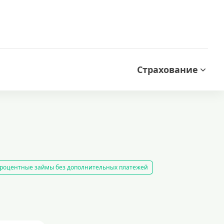
Страхование
роцентные займы без дополнительных платежей
кредиты на карту за 15 минут
получить быстрый займ в россии
рование займов
калькулятор займов