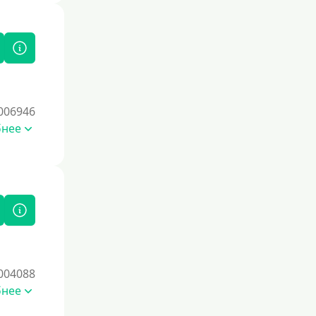
006946
бнее
004088
бнее