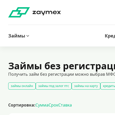
Займы
Кре
Займы без регистра
Получить займ без регистрации можно выбрав МФО
займы онлайн
займы под залог птс
займы на карту
кредиты
срочные займы
быстрые займы
займы до зарплаты
новые 
долгосрочные займы
популярные займы
лучшие займы
по
Сортировка:
Сумма
Срок
Ставка