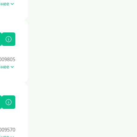
бнее
009805
бнее
009570