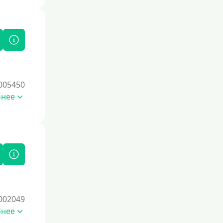
005450
бнее
002049
бнее