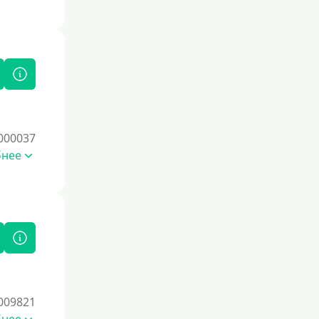
000037
бнее
009821