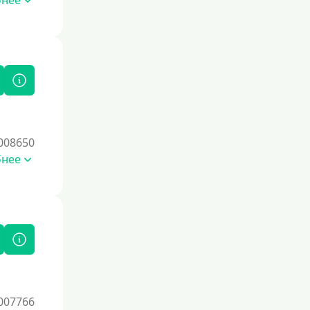
бнее
008650
бнее
007766