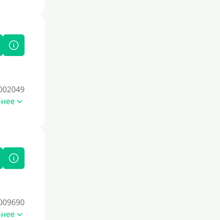
002049
бнее
009690
бнее