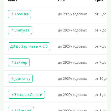
Krediska
до 292% годовых
от 5 до 3
K
Екапуста
до 292% годовых
от 7 до 2
Е
ДЗ До Зарплаты v. 2.0
до 292% годовых
от 7 до 3
Займер
до 292% годовых
от 7 до 1
З
Joymoney
до 292% годовых
от 10 до 
J
ЭкспрессДеньги
до 292% годовых
от 1 до 1
Э
Займы.рф
до 292% годовых
от 1 до 3
З